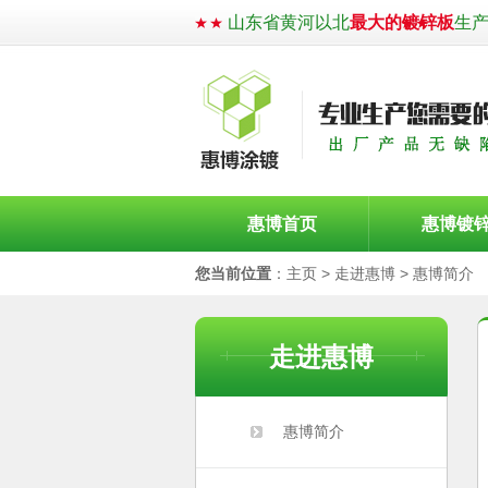
山东省黄河以北
最大的镀锌板
生
惠博首页
惠博镀
您当前位置
：
主页
>
走进惠博
>
惠博简介
走进惠博
惠博简介