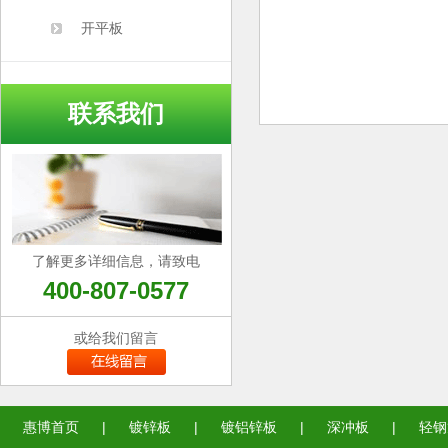
开平板
联系我们
了解更多详细信息，请致电
400-807-0577
或给我们留言
惠博首页
|
镀锌板
|
镀铝锌板
|
深冲板
|
轻钢