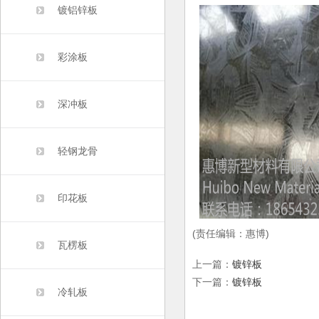
镀铝锌板
彩涂板
深冲板
轻钢龙骨
印花板
(责任编辑：惠博)
瓦楞板
上一篇：
镀锌板
下一篇：
镀锌板
冷轧板